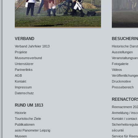
VERBAND
BESUCHERI
Verband Jahrfeier 1813
Historische Dars
Projekte
Ausstellungen
Museumsverbund
Veranstaltungsar
Unterstützer
Fotogalerie
Partnerlinks
Videos
AGB
Veröffentlichunge
Kontakt
Druckmotive
Impressum
Pressebereich
Datenschutz
REENACTOR
RUND UM 1813
Reenactment 202
Historie
Anmeldung / insc
Touristische Ziele
Kontakt / contact
Publikationen
Sicherheitsregula
asisi Panometer Leipzig
sécurité
Museen
Service für Reen