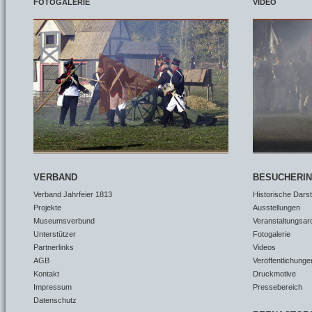
FOTOGALERIE
VIDEO
VERBAND
BESUCHERI
Verband Jahrfeier 1813
Historische Dars
Projekte
Ausstellungen
Museumsverbund
Veranstaltungsar
Unterstützer
Fotogalerie
Partnerlinks
Videos
AGB
Veröffentlichunge
Kontakt
Druckmotive
Impressum
Pressebereich
Datenschutz