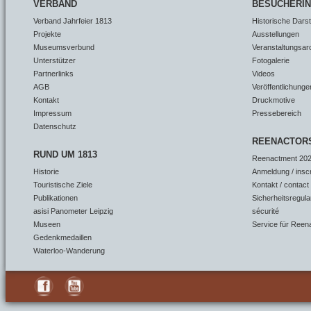
VERBAND
BESUCHERI
Verband Jahrfeier 1813
Historische Dars
Projekte
Ausstellungen
Museumsverbund
Veranstaltungsar
Unterstützer
Fotogalerie
Partnerlinks
Videos
AGB
Veröffentlichunge
Kontakt
Druckmotive
Impressum
Pressebereich
Datenschutz
REENACTOR
RUND UM 1813
Reenactment 202
Historie
Anmeldung / insc
Touristische Ziele
Kontakt / contact
Publikationen
Sicherheitsregula
asisi Panometer Leipzig
sécurité
Museen
Service für Reen
Gedenkmedaillen
Waterloo-Wanderung