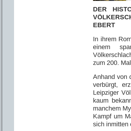
DER HIST
VÖLKERSCH
EBERT
In ihrem Rom
einem spa
Völkerschlach
zum 200. Mal 
Anhand von d
verbürgt, er
Leipziger Vö
kaum bekann
manchem Myth
Kampf um Ma
sich inmitten