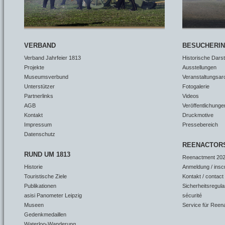
VERBAND
BESUCHERI
Verband Jahrfeier 1813
Historische Dars
Projekte
Ausstellungen
Museumsverbund
Veranstaltungsar
Unterstützer
Fotogalerie
Partnerlinks
Videos
AGB
Veröffentlichunge
Kontakt
Druckmotive
Impressum
Pressebereich
Datenschutz
REENACTOR
RUND UM 1813
Reenactment 202
Historie
Anmeldung / insc
Touristische Ziele
Kontakt / contact
Publikationen
Sicherheitsregula
asisi Panometer Leipzig
sécurité
Museen
Service für Reen
Gedenkmedaillen
Waterloo-Wanderung