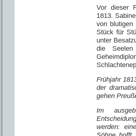
Vor dieser 
1813. Sabine
von blutigen
Stück für St
unter Besatzu
die Seelen
Geheimdiplom
Schlachtenep
Frühjahr 181
der dramati
gehen Preuße
Im ausgeb
Entscheidunge
werden: eine
Söhne hofft, 