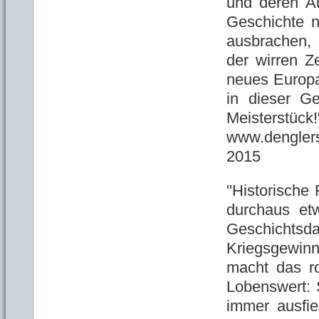
und deren A
Geschichte n
ausbrachen, 
der wirren Z
neues Europa 
in dieser Ge
Meisterstück!
www.denglers-
2015
"Historische
durchaus et
Geschicht
Kriegsgewinn
macht das ro
Lobenswert: 
immer ausfie